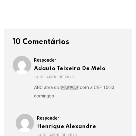
10 Comentários
Responder
Adauto Teixeira De Melo
14 DE ABRIL DE 2023
ABC abra dó 🆗🆗🆗🆗 com a CBF 15!30
domingos
Responder
Henrique Alexandre
14 DE ABRIL DE 2023