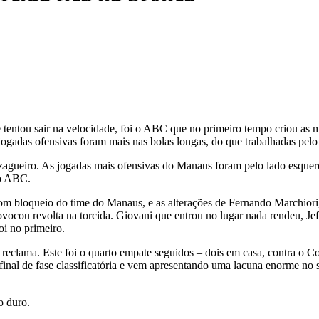
tentou sair na velocidade, foi o ABC que no primeiro tempo criou as 
jogadas ofensivas foram mais nas bolas longas, do que trabalhadas pelo
é zagueiro. As jogadas mais ofensivas do Manaus foram pelo lado esquer
do ABC.
bloqueio do time do Manaus, e as alterações de Fernando Marchiori, su
vocou revolta na torcida. Giovani que entrou no lugar nada rendeu, Je
i no primeiro.
reclama. Este foi o quarto empate seguidos – dois em casa, contra o C
 final de fase classificatória e vem apresentando uma lacuna enorme no
 duro.