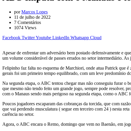
por
Marcos Lopes
11 de julho de 2022
7
Comentários
1074
Views
Facebook
Twitter
Youtube
LinkedIn
Whatsapp
Cloud
Apesar de enfrentar um adversário bem postado defensivamente e que 
um volume considerável de passes errados no setor intermediário. As 
Felipinho faz falta no esquema de Marchiori, onde atua Patrick que 
gerais foi um primeiro tempo equilibrado, com um leve predomínio 
Na segunda etapa, o ABC tentou chegar mas não conseguiu furar o bom 
que mesmo não tendo feito um grande jogo, sempre pode resolver, pro
com o Manaus sendo mais perigoso na segunda etapa, como o ABC fo
Poucos jogadores escaparam das cobranças da torcida, que com razão 
que vai perdendo musculatura ( segue em terceiro com 24 ) nesta reta
carência no setor.
Agora, o ABC encara o Remo, domingo que vem no Baenão, em jogo