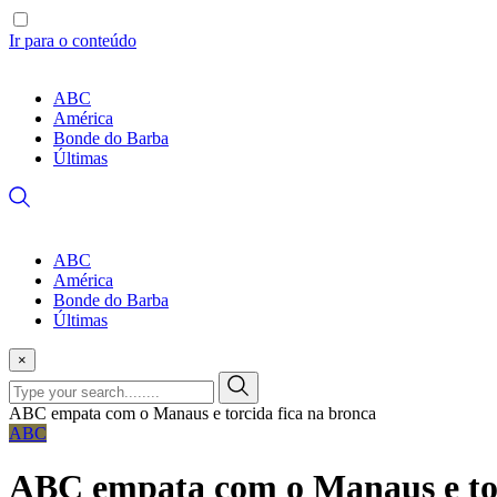
Ir para o conteúdo
ABC
América
Bonde do Barba
Últimas
ABC
América
Bonde do Barba
Últimas
×
ABC empata com o Manaus e torcida fica na bronca
ABC
ABC empata com o Manaus e tor