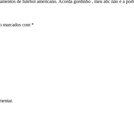
amentos de futebol americano. Acorda gordinho , meu abc não é a po
ão marcados com
*
mentar.