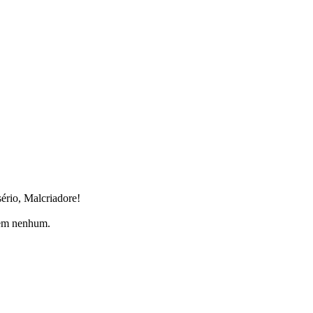
sério, Malcriadore!
tem nenhum.