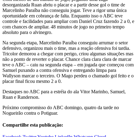
desorganizada Ruan abriu o placar e a partir desse gol o time de
Marcelinho Paraíba não conseguiu jogar. Teve a rigor uma única
oportunidade em cobrança de falta. Enquanto isso o ABC teve
controle e facilidades para ampliar com Daniel Cruz fazendo 2 a 0, e
com chances de ampliar. 48 minutos de jogo no primeiro tempo
absoluto para o alvinegro.
Na segunda etapa, Marcelinho Paraíba conseguiu arrumar o setor
defensivo, organizou mais o time, mas a reação ofensiva foi tardia.
Tricolor demorou a chegar com perigo, criou algumas situações mas
não a ponto de reverter o placar. Chance clara clara clara de marcar
teve o ABC – caiu na segunda etapa – em jogada que começou com
Samuel puxando a contra ofensiva e entregando limpa para
Wallyson marcar o terceiro. O Mago perdeu o chamado gol feito e o
placar final ficou mesmo 2 a 0.
Destaques no ABC para a estréia do ala Vitor Marinho, Samuel,
Ruan e Randerson.
Próximo compromisso do ABC domingo, quatro da tarde no
Nogueirão contra o Potiguar.
Compartilhe esta publicação:
Facebook
Twitter
Youtube
LinkedIn
Whatsapp
Cloud