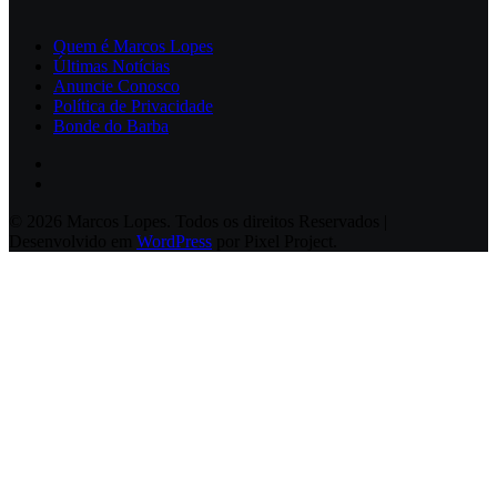
Quem é Marcos Lopes
Últimas Notícias
Anuncie Conosco
Política de Privacidade
Bonde do Barba
© 2026 Marcos Lopes. Todos os direitos Reservados |
Desenvolvido em
WordPress
por Pixel Project.