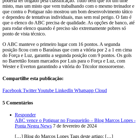
poderia ter brigado pela classificação. Tudo bem que foi um time
misto, mas um misto que vem trabalhando com o mesmo treinador e
que contra o Potiguar não mostrou um bom desenvolvimento tático
e dependeu de tentativas individuais, mas sem real perigo. O fato é
que o elenco do ABC precisa de qualidade. As opções de banco, até
para rodar elenco quando é preciso são extremamente pobres só
ponto de vista técnico.
O ABC manteve o primeiro lugar com 16 pontos. A segunda
posição ficou com o Baraúnas que com a vitória por 2 a 1 em cima
do Força e Luz, garantiu a segunda posição com 9 pontos. Os gols
no Barrettão foram marcados por Luis para o Força e Luz, com
Wester e Everton garantindo a vitória do Tricolor mossoroense.
Compartilhe esta publicação:
Facebook
Twitter
Youtube
LinkedIn
Whatsapp
Cloud
5 Comentários
Responder
ABC vence o Potiguar no Frasqueirão – Blog Marcos Lopes -
Ponta Negra News
7 de fevereiro de 2024
[…] Blog do Marcos Lopes Tags deste artigo: […]