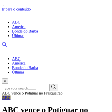
Ir para o conteúdo
ABC
América
Bonde do Barba
Últimas
ABC
América
Bonde do Barba
Últimas
×
ABC vence o Potiguar no Frasqueirão
ABC
ABC vence o Potiguar no