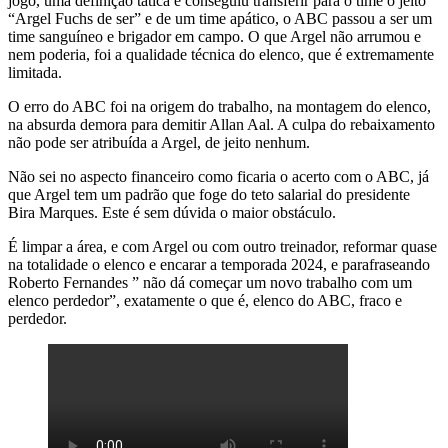
jogo, uma definição tática e conseguiu transferir para o time o jeito
“Argel Fuchs de ser” e de um time apático, o ABC passou a ser um
time sanguíneo e brigador em campo. O que Argel não arrumou e
nem poderia, foi a qualidade técnica do elenco, que é extremamente
limitada.
O erro do ABC foi na origem do trabalho, na montagem do elenco,
na absurda demora para demitir Allan Aal. A culpa do rebaixamento
não pode ser atribuída a Argel, de jeito nenhum.
Não sei no aspecto financeiro como ficaria o acerto com o ABC, já
que Argel tem um padrão que foge do teto salarial do presidente
Bira Marques. Este é sem dúvida o maior obstáculo.
É limpar a área, e com Argel ou com outro treinador, reformar quase
na totalidade o elenco e encarar a temporada 2024, e parafraseando
Roberto Fernandes ” não dá começar um novo trabalho com um
elenco perdedor”, exatamente o que é, elenco do ABC, fraco e
perdedor.