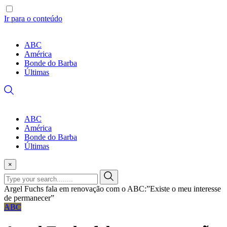
Ir para o conteúdo
ABC
América
Bonde do Barba
Últimas
ABC
América
Bonde do Barba
Últimas
×
Argel Fuchs fala em renovação com o ABC:”Existe o meu interesse
de permanecer”
ABC