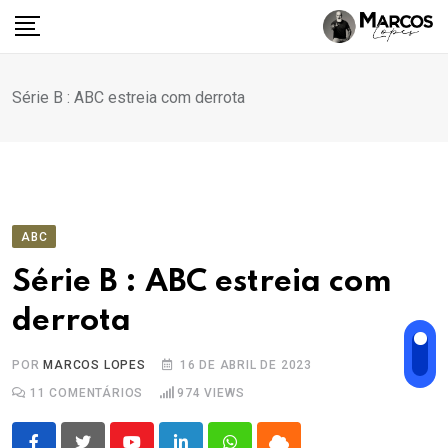
Ir
para
o
conteúdo
Série B : ABC estreia com derrota
ABC
Série B : ABC estreia com
derrota
POR
MARCOS LOPES
16 DE ABRIL DE 2023
11
COMENTÁRIOS
974
VIEWS