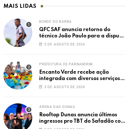
MAIS LIDAS
BONDE DO BARBA
QFC SAF anuncia retorno do
técnico João Paulo para a disputa
da elite do Campeonato Potiguar
5 DE AGOSTO DE 2026
PREFEITURA DE PARNAMIRIM
Encanto Verde recebe ação
integrada com diversos serviços
gratuitos à população
3 DE AGOSTO DE 2026
ARENA DAS DUNAS
Rooftop Dunas anuncia últimos
ingressos pro TBT do Safadão com
virada de lote nesta terça (04)