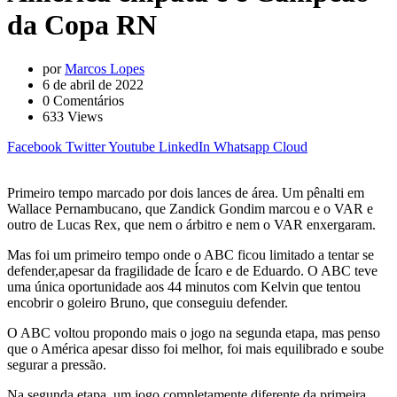
da Copa RN
por
Marcos Lopes
6 de abril de 2022
0
Comentários
633
Views
Facebook
Twitter
Youtube
LinkedIn
Whatsapp
Cloud
Primeiro tempo marcado por dois lances de área. Um pênalti em
Wallace Pernambucano, que Zandick Gondim marcou e o VAR e
outro de Lucas Rex, que nem o árbitro e nem o VAR enxergaram.
Mas foi um primeiro tempo onde o ABC ficou limitado a tentar se
defender,apesar da fragilidade de Ícaro e de Eduardo. O ABC teve
uma única oportunidade aos 44 minutos com Kelvin que tentou
encobrir o goleiro Bruno, que conseguiu defender.
O ABC voltou propondo mais o jogo na segunda etapa, mas penso
que o América apesar disso foi melhor, foi mais equilibrado e soube
segurar a pressão.
Na segunda etapa, um jogo completamente diferente da primeira,