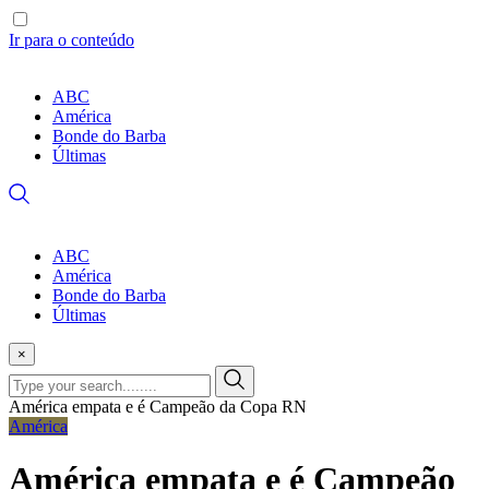
Ir para o conteúdo
ABC
América
Bonde do Barba
Últimas
ABC
América
Bonde do Barba
Últimas
×
América empata e é Campeão da Copa RN
América
América empata e é Campeão