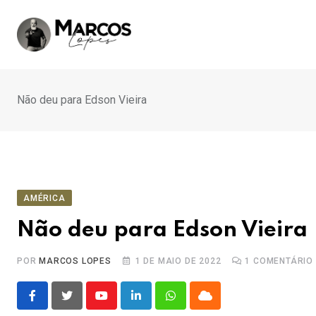
Ir
para
o
conteúdo
Não deu para Edson Vieira
AMÉRICA
Não deu para Edson Vieira
POR
MARCOS LOPES
1 DE MAIO DE 2022
1
COMENTÁRIO
Youtube
LinkedIn
Whatsapp
Cloud