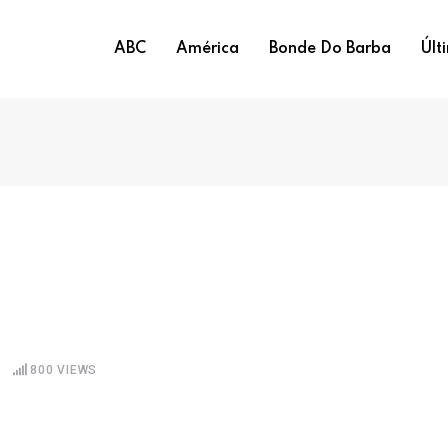
ABC
América
Bonde Do Barba
Últ
800
VIEWS