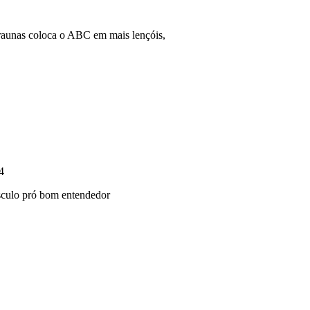
araunas coloca o ABC em mais lençóis,
4
úsculo pró bom entendedor