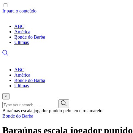
Ir para o conteúdo
ABC
América
Bonde do Barba
Últimas
ABC
América
Bonde do Barba
Últimas
×
Baraúnas escala jogador punido pelo terceiro amarelo
Bonde do Barba
Baraúnas escala jogador punido 