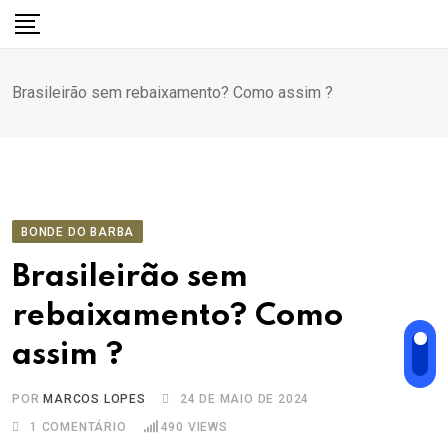
Ir
para
o
Brasileirão sem rebaixamento? Como assim ?
conteúdo
BONDE DO BARBA
Brasileirão sem
rebaixamento? Como
assim ?
POR
MARCOS LOPES
24 DE MAIO DE 2024
1
COMENTÁRIO
490
VIEWS