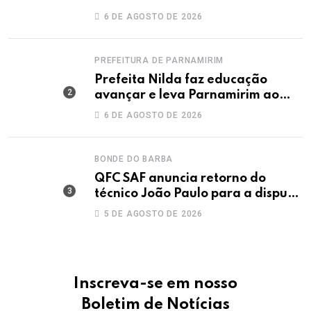
Dunas
6 DE AGOSTO DE 2026
PREFEITURA DE PARNAMIRIM
Prefeita Nilda faz educação
avançar e leva Parnamirim ao
maior IDEB da história dos anos
6 DE AGOSTO DE 2026
iniciais
BONDE DO BARBA
QFC SAF anuncia retorno do
técnico João Paulo para a disputa
da elite do Campeonato Potiguar
5 DE AGOSTO DE 2026
Inscreva-se em nosso
Boletim de Notícias