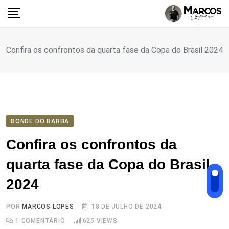
Ir
para
o
conteúdo
Confira os confrontos da quarta fase da Copa do Brasil 2024
BONDE DO BARBA
Confira os confrontos da
quarta fase da Copa do Brasil
2024
POR
MARCOS LOPES
18 DE JULHO DE 2024
1
COMENTÁRIO
625
VIEWS