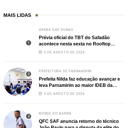
MAIS LIDAS
ARENA DAS DUNAS
Prévia oficial do TBT do Safadão
acontece nesta sexta no Rooftop
Dunas
6 DE AGOSTO DE 2026
PREFEITURA DE PARNAMIRIM
Prefeita Nilda faz educação avançar e
leva Parnamirim ao maior IDEB da
história dos anos iniciais
6 DE AGOSTO DE 2026
BONDE DO BARBA
QFC SAF anuncia retorno do técnico
João Paulo para a disputa da elite do