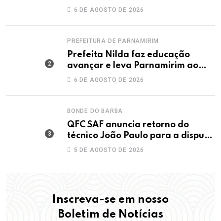
Dunas
6 DE AGOSTO DE 2026
PREFEITURA DE PARNAMIRIM
Prefeita Nilda faz educação
avançar e leva Parnamirim ao
maior IDEB da história dos anos
6 DE AGOSTO DE 2026
iniciais
BONDE DO BARBA
QFC SAF anuncia retorno do
técnico João Paulo para a disputa
da elite do Campeonato Potiguar
5 DE AGOSTO DE 2026
Inscreva-se em nosso
Boletim de Notícias