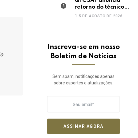
QFC SAF anuncia
retorno do técnico
João Paulo para a
5 DE AGOSTO DE 2026
disputa da elite do
Campeonato
Potiguar
Inscreva-se em nosso
ão
Boletim de Notícias
Sem spam, notificações apenas
sobre esportes e atualizações.
ASSINAR AGORA