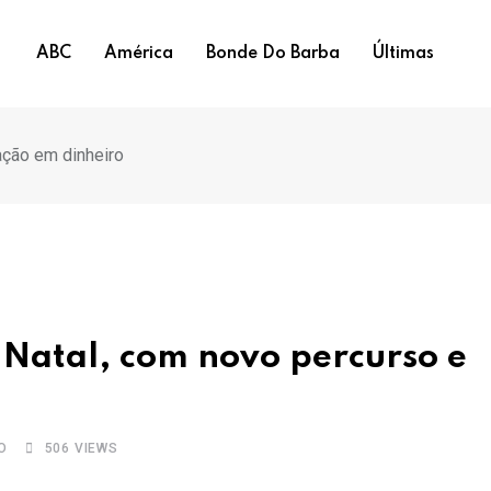
ABC
América
Bonde Do Barba
Últimas
ação em dinheiro
 Natal, com novo percurso e
O
506
VIEWS