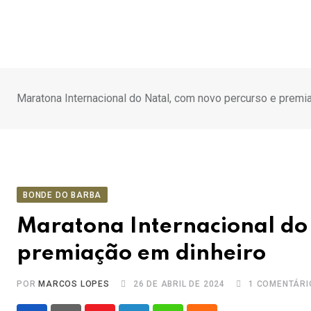
Ir
para
o
conteúdo
Maratona Internacional do Natal, com novo percurso e premi
BONDE DO BARBA
Maratona Internacional do
premiação em dinheiro
POR
MARCOS LOPES
26 DE ABRIL DE 2024
1
COMENTÁRI