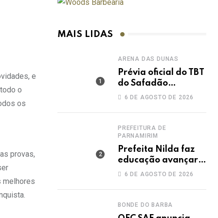
MAIS LIDAS
ARENA DAS DUNAS
Prévia oficial do TBT
ovidades, e
do Safadão
 todo o
acontece nesta
6 DE AGOSTO DE 2026
todos os
sexta no Rooftop
Dunas
PREFEITURA DE
PARNAMIRIM
Prefeita Nilda faz
das provas,
educação avançar e
ser
leva Parnamirim ao
6 DE AGOSTO DE 2026
s melhores
maior IDEB da
história dos anos
nquista.
iniciais
BONDE DO BARBA