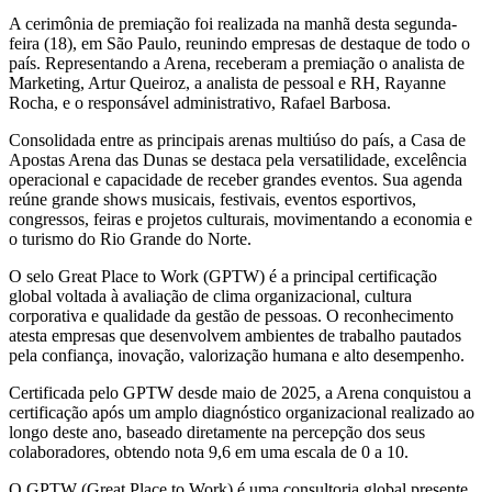
A cerimônia de premiação foi realizada na manhã desta segunda-
feira (18), em São Paulo, reunindo empresas de destaque de todo o
país. Representando a Arena, receberam a premiação o analista de
Marketing, Artur Queiroz, a analista de pessoal e RH, Rayanne
Rocha, e o responsável administrativo, Rafael Barbosa.
Consolidada entre as principais arenas multiúso do país, a Casa de
Apostas Arena das Dunas se destaca pela versatilidade, excelência
operacional e capacidade de receber grandes eventos. Sua agenda
reúne grande shows musicais, festivais, eventos esportivos,
congressos, feiras e projetos culturais, movimentando a economia e
o turismo do Rio Grande do Norte.
O selo Great Place to Work (GPTW) é a principal certificação
global voltada à avaliação de clima organizacional, cultura
corporativa e qualidade da gestão de pessoas. O reconhecimento
atesta empresas que desenvolvem ambientes de trabalho pautados
pela confiança, inovação, valorização humana e alto desempenho.
Certificada pelo GPTW desde maio de 2025, a Arena conquistou a
certificação após um amplo diagnóstico organizacional realizado ao
longo deste ano, baseado diretamente na percepção dos seus
colaboradores, obtendo nota 9,6 em uma escala de 0 a 10.
O GPTW (Great Place to Work) é uma consultoria global presente