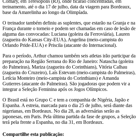
Comary, em Teresópolis (RJ), onde ficarão concentradas, em
treinamento, até o dia 17 de julho, data da viagem para Bordeaux,
base da Amarelinha ao longo da Olimpíada.
O treinador também definiu as suplentes, que estarão na Granja e na
França durante o torneio e podem ser chamadas em caso de lesão de
alguma das convocadas: Luciana (goleira da Ferroviária), Lauren
(zagueira do Kansas City-EUA), Angelina (meio-campista do
Orlando Pride-EUA) e Priscila (atacante do Internacional).
Para o período, Arthur chamou também seis atletas irão participar da
preparação na Região Serrana do Rio de Janeiro: Natascha (goleira
do Palmeiras), Mariza (zagueira do Corinthians), Vitória Calhau
(zagueira do Cruzeiro), Laís Estevam (meio-campista do Palmeiras),
Letícia Monteiro (meio-campista do Corinthians) e Amanda
Gutierres (atacante do Palmeiras). São jogadoras que podem vir a
integrar a Seleção Feminina após os Jogos Olímpicos.
O Brasil está no Grupo C e tem a companhia de Nigéria, Japão e
Espanha. A estreia, marcada para o dia 25 de julho, será diante das
nigerianas, em Bordeaux. No dia 28, as adversárias serão as
japonesas, em Paris. Pela última partida da fase de grupos, a Seleção
terá pela frente a Espanha, no dia 31, em Bordeaux.
Compartilhe esta publicação: