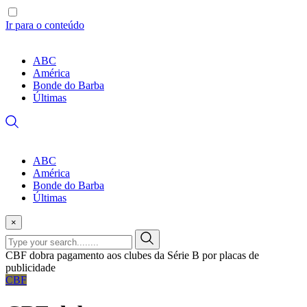
Ir para o conteúdo
ABC
América
Bonde do Barba
Últimas
ABC
América
Bonde do Barba
Últimas
×
CBF dobra pagamento aos clubes da Série B por placas de
publicidade
CBF