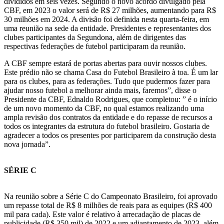
divididos em seis vezes. Segundo o novo acordo divulgado pela
CBF, em 2023 o valor será de R$ 27 milhões, aumentando para R$
30 milhões em 2024. A divisão foi definida nesta quarta-feira, em
uma reunião na sede da entidade. Presidentes e representantes dos
clubes participantes da Segundona, além de dirigentes das
respectivas federações de futebol participaram da reunião.
A CBF sempre estará de portas abertas para ouvir nossos clubes.
Este prédio não se chama Casa do Futebol Brasileiro à toa. É um lar
para os clubes, para as federações. Tudo que pudermos fazer para
ajudar nosso futebol a melhorar ainda mais, faremos”, disse o
Presidente da CBF, Ednaldo Rodrigues, que completou: ” é o início
de um novo momento da CBF, no qual estamos realizando uma
ampla revisão dos contratos da entidade e do repasse de recursos a
todos os integrantes da estrutura do futebol brasileiro. Gostaria de
agradecer a todos os presentes por participarem da construção desta
nova jornada”.
SÉRIE C
Na reunião sobre a Série C do Campeonato Brasileiro, foi aprovado
um repasse total de R$ 8 milhões de reais para as equipes (R$ 400
mil para cada). Este valor é relativo à arrecadação de placas de
publicidade (R$ 350 mil) de 2022 e um adiantamento de 2023, além