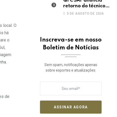
QFC SAF anuncia
retorno do técnico
João Paulo para a
5 DE AGOSTO DE 2026
disputa da elite do
Campeonato
 local. O
Potiguar
is há
Inscreva-se em nosso
are o
Boletim de Notícias
ul,
viagem
nha.
Sem spam, notificações apenas
sobre esportes e atualizações.
ões de
ASSINAR AGORA