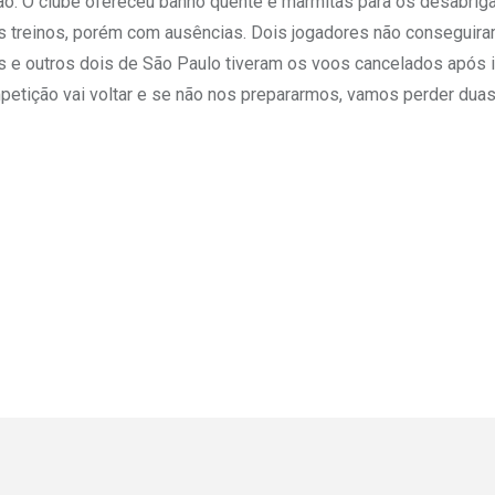
ião. O clube ofereceu banho quente e marmitas para os desabrig
 treinos, porém com ausências. Dois jogadores não conseguira
das e outros dois de São Paulo tiveram os voos cancelados após
mpetição vai voltar e se não nos prepararmos, vamos perder dua