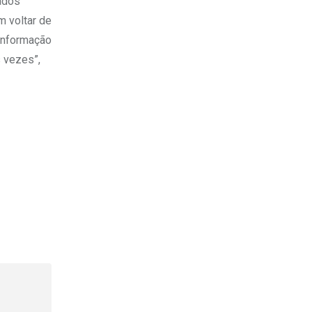
ados
m voltar de
 informação
s vezes”,