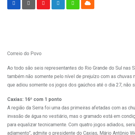
Cloud
Youtube
LinkedIn
Whatsapp
Correio do Povo
Ao todo são seis representantes do Rio Grande do Sul nas 
também não somente pelo nível de prejuízo com as chuvas no
que adiou somente os jogos dos gaúchos até o dia 27, não s
Caxias: 16º com 1 ponto
A região da Serra foi uma das primeiras afetadas com as c
invasão de água no vestiário, mas o gramado está em condiç
para equalizar tecnicamente. Com quatro jogos adiados, ser
adiamento”, admite o presidente do Caxias, Mário Antônio We