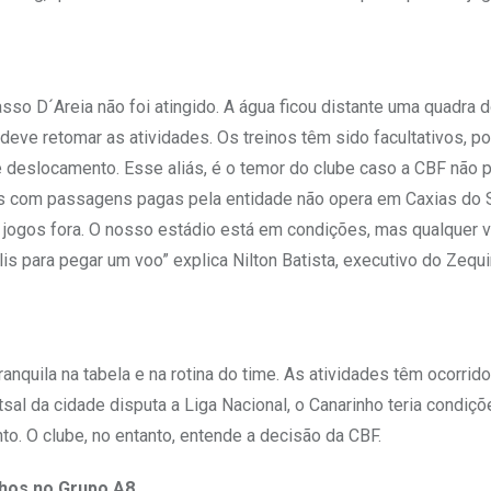
so D´Areia não foi atingido. A água ficou distante uma quadra do
deve retomar as atividades. Os treinos têm sido facultativos, po
deslocamento. Esse aliás, é o temor do clube caso a CBF não p
s com passagens pagas pela entidade não opera em Caxias do S
 jogos fora. O nosso estádio está em condições, mas qualquer 
is para pegar um voo” explica Nilton Batista, executivo do Zequi
anquila na tabela e na rotina do time. As atividades têm ocorrido
sal da cidade disputa a Liga Nacional, o Canarinho teria condiç
o. O clube, no entanto, entende a decisão da CBF.
chos no Grupo A8