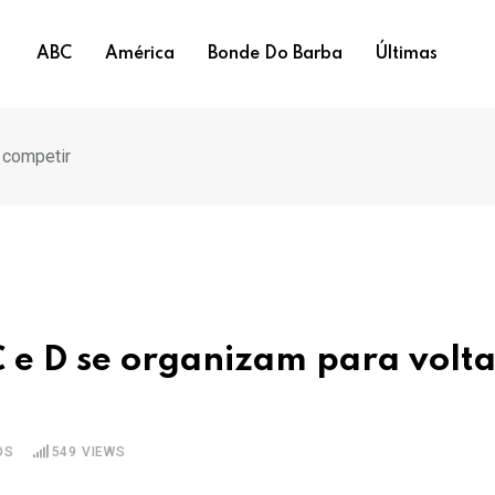
ABC
América
Bonde Do Barba
Últimas
 competir
C e D se organizam para volta
OS
549
VIEWS