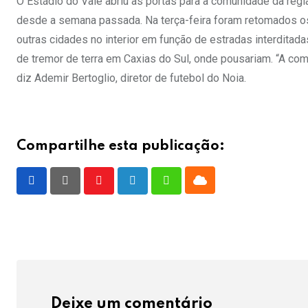
O Estádio do Vale abriu as portas para a comunidade da reg
desde a semana passada. Na terça-feira foram retomados os
outras cidades no interior em função de estradas interdita
de tremor de terra em Caxias do Sul, onde pousariam. “A co
diz Ademir Bertoglio, diretor de futebol do Noia.
Compartilhe esta publicação:
Cloud
Youtube
LinkedIn
Whatsapp
Deixe um comentário