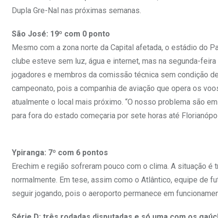
Dupla Gre-Nal nas próximas semanas.
São José: 19º com 0 ponto
Mesmo com a zona norte da Capital afetada, o estádio do Pas
clube esteve sem luz, água e internet, mas na segunda-feira 
jogadores e membros da comissão técnica sem condição de 
campeonato, pois a companhia de aviação que opera os voo
atualmente o local mais próximo. “O nosso problema são em
para fora do estado começaria por sete horas até Florianópol
Ypiranga: 7º com 6 pontos
Erechim e região sofreram pouco com o clima. A situação é tr
normalmente. Em tese, assim como o Atlântico, equipe de fut
seguir jogando, pois o aeroporto permanece em funcionament
Série D: três rodadas disputadas e só uma com os gaú