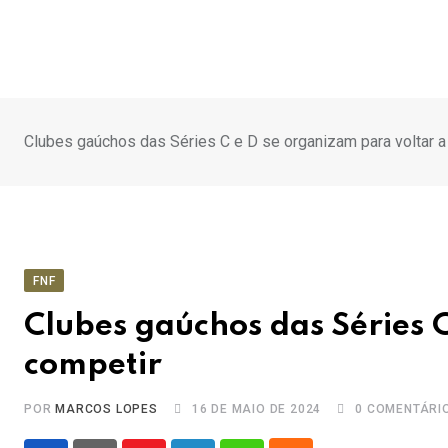
Ir
para
o
conteúdo
Clubes gaúchos das Séries C e D se organizam para voltar a
FNF
Clubes gaúchos das Séries 
competir
POR
MARCOS LOPES
16 DE MAIO DE 2024
0
COMENTÁRI