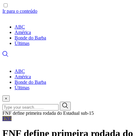
Ir para o conteúdo
ABC
América
Bonde do Barba
Últimas
ABC
América
Bonde do Barba
Últimas
×
FNF define primeira rodada do Estadual sub-15
FNF
FNF define primeira rodada do