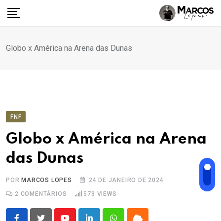
Ir
para
o
conteúdo
Globo x América na Arena das Dunas
FNF
Globo x América na Arena
das Dunas
POR
MARCOS LOPES
24 DE JANEIRO DE 2024
2
COMENTÁRIOS
573
VIEWS