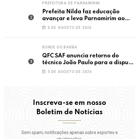
PREFEITURA DE PARNAMIRIM
Prefeita Nilda faz educação
avançar e leva Parnamirim ao
maior IDEB da história dos anos
6 DE AGOSTO DE 2026
iniciais
BONDE DO BARBA
QFC SAF anuncia retorno do
técnico João Paulo para a disputa
da elite do Campeonato Potiguar
5 DE AGOSTO DE 2026
Inscreva-se em nosso
Boletim de Notícias
Sem spam, notificações apenas sobre esportes e