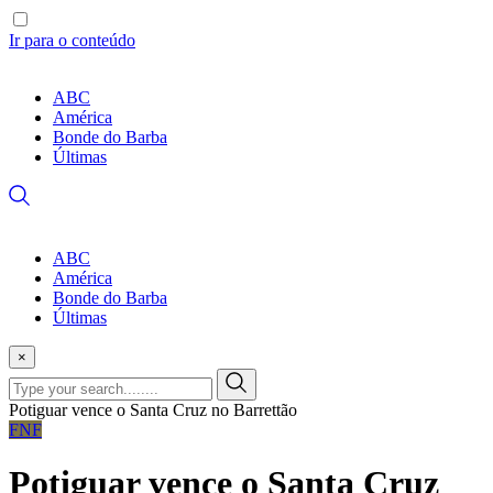
Ir para o conteúdo
ABC
América
Bonde do Barba
Últimas
ABC
América
Bonde do Barba
Últimas
×
Potiguar vence o Santa Cruz no Barrettão
FNF
Potiguar vence o Santa Cruz