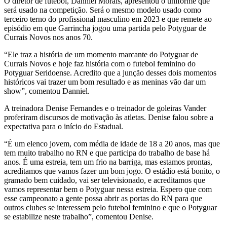
O diretor de futebol, Danniel Morais, apresentou o uniforme que
será usado na competição. Será o mesmo modelo usado como
terceiro terno do profissional masculino em 2023 e que remete ao
episódio em que Garrincha jogou uma partida pelo Potyguar de
Currais Novos nos anos 70.
“Ele traz a história de um momento marcante do Potyguar de
Currais Novos e hoje faz história com o futebol feminino do
Potyguar Seridoense. Acredito que a junção desses dois momentos
históricos vai trazer um bom resultado e as meninas vão dar um
show”, comentou Danniel.
A treinadora Denise Fernandes e o treinador de goleiras Vander
proferiram discursos de motivação às atletas. Denise falou sobre a
expectativa para o início do Estadual.
“É um elenco jovem, com média de idade de 18 a 20 anos, mas que
tem muito trabalho no RN e que participa do trabalho de base há
anos. É uma estreia, tem um frio na barriga, mas estamos prontas,
acreditamos que vamos fazer um bom jogo. O estádio está bonito, o
gramado bem cuidado, vai ser televisionado, e acreditamos que
vamos representar bem o Potyguar nessa estreia. Espero que com
esse campeonato a gente possa abrir as portas do RN para que
outros clubes se interessem pelo futebol feminino e que o Potyguar
se estabilize neste trabalho”, comentou Denise.