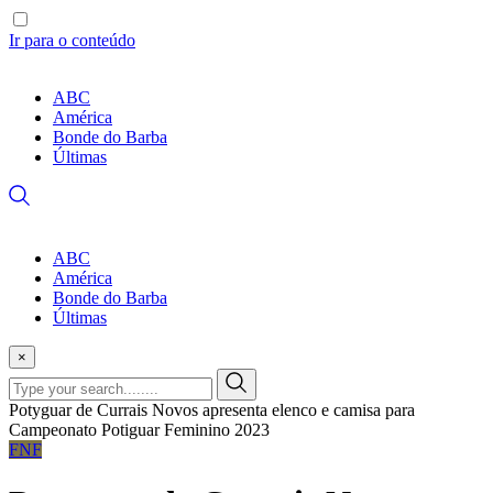
Ir para o conteúdo
ABC
América
Bonde do Barba
Últimas
ABC
América
Bonde do Barba
Últimas
×
Potyguar de Currais Novos apresenta elenco e camisa para
Campeonato Potiguar Feminino 2023
FNF