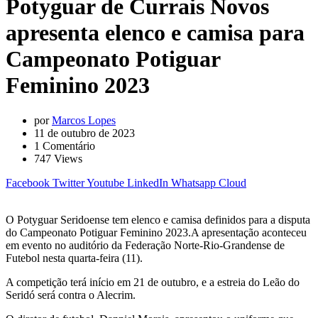
Potyguar de Currais Novos
apresenta elenco e camisa para
Campeonato Potiguar
Feminino 2023
por
Marcos Lopes
11 de outubro de 2023
1
Comentário
747
Views
Facebook
Twitter
Youtube
LinkedIn
Whatsapp
Cloud
O Potyguar Seridoense tem elenco e camisa definidos para a disputa
do Campeonato Potiguar Feminino 2023.A apresentação aconteceu
em evento no auditório da Federação Norte-Rio-Grandense de
Futebol nesta quarta-feira (11).
A competição terá início em 21 de outubro, e a estreia do Leão do
Seridó será contra o Alecrim.