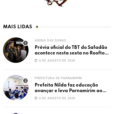
MAIS LIDAS
ARENA DAS DUNAS
Prévia oficial do TBT do Safadão
acontece nesta sexta no Rooftop
Dunas
6 DE AGOSTO DE 2026
PREFEITURA DE PARNAMIRIM
Prefeita Nilda faz educação
avançar e leva Parnamirim ao
maior IDEB da história dos anos
6 DE AGOSTO DE 2026
iniciais