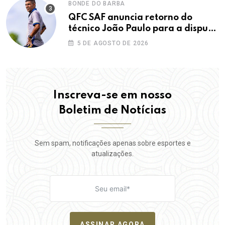
BONDE DO BARBA
QFC SAF anuncia retorno do
técnico João Paulo para a disputa
da elite do Campeonato Potiguar
5 DE AGOSTO DE 2026
Inscreva-se em nosso
Boletim de Notícias
Sem spam, notificações apenas sobre esportes e
atualizações.
ASSINAR AGORA