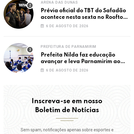
ARENA DAS DUNAS
Prévia oficial do TBT do Safadão
acontece nesta sexta no Rooftop
Dunas
6 DE AGOSTO DE 2026
PREFEITURA DE PARNAMIRIM
Prefeita Nilda faz educação
avançar e leva Parnamirim ao
maior IDEB da história dos anos
6 DE AGOSTO DE 2026
iniciais
Inscreva-se em nosso
Boletim de Notícias
Sem spam, notificações apenas sobre esportes e