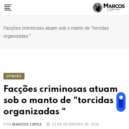
Ir
para
o
conteúdo
Facções criminosas atuam sob o manto de “torcidas
organizadas “
OPINIÃO
Facções criminosas atuam
sob o manto de “torcidas
organizadas “
POR
MARCOS LOPES
22 DE FEVEREIRO DE 2024