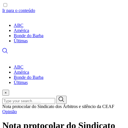
Ir para o conteúdo
ABC
América
Bonde do Barba
Últimas
ABC
América
Bonde do Barba
Últimas
×
Nota protocolar do Sindicato dos Árbitros e silêncio da CEAF
Opinião
Nota protocolar do Sindicato