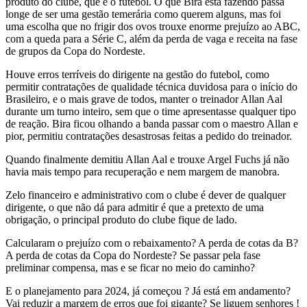
produto do clube, que é o futebol. O que Bira está fazendo passa
longe de ser uma gestão temerária como querem alguns, mas foi
uma escolha que no frigir dos ovos trouxe enorme prejuízo ao ABC,
com a queda para a Série C, além da perda de vaga e receita na fase
de grupos da Copa do Nordeste.
Houve erros terríveis do dirigente na gestão do futebol, como
permitir contratações de qualidade técnica duvidosa para o início do
Brasileiro, e o mais grave de todos, manter o treinador Allan Aal
durante um turno inteiro, sem que o time apresentasse qualquer tipo
de reação. Bira ficou olhando a banda passar com o maestro Allan e
pior, permitiu contratações desastrosas feitas a pedido do treinador.
Quando finalmente demitiu Allan Aal e trouxe Argel Fuchs já não
havia mais tempo para recuperação e nem margem de manobra.
Zelo financeiro e administrativo com o clube é dever de qualquer
dirigente, o que não dá para admitir é que a pretexto de uma
obrigação, o principal produto do clube fique de lado.
Calcularam o prejuízo com o rebaixamento? A perda de cotas da B?
A perda de cotas da Copa do Nordeste? Se passar pela fase
preliminar compensa, mas e se ficar no meio do caminho?
E o planejamento para 2024, já começou ? Já está em andamento?
Vai reduzir a margem de erros que foi gigante? Se liguem senhores !