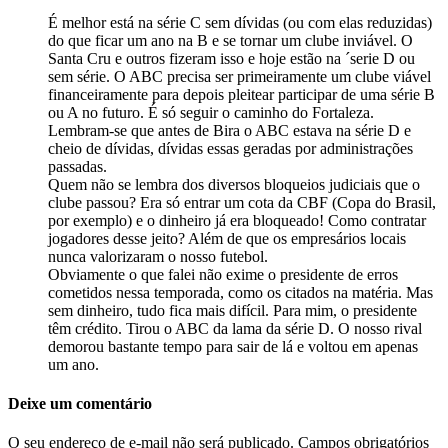
É melhor está na série C sem dívidas (ou com elas reduzidas)
do que ficar um ano na B e se tornar um clube inviável. O
Santa Cru e outros fizeram isso e hoje estão na ´serie D ou
sem série. O ABC precisa ser primeiramente um clube viável
financeiramente para depois pleitear participar de uma série B
ou A no futuro. É só seguir o caminho do Fortaleza.
Lembram-se que antes de Bira o ABC estava na série D e
cheio de dívidas, dívidas essas geradas por administrações
passadas.
Quem não se lembra dos diversos bloqueios judiciais que o
clube passou? Era só entrar um cota da CBF (Copa do Brasil,
por exemplo) e o dinheiro já era bloqueado! Como contratar
jogadores desse jeito? Além de que os empresários locais
nunca valorizaram o nosso futebol.
Obviamente o que falei não exime o presidente de erros
cometidos nessa temporada, como os citados na matéria. Mas
sem dinheiro, tudo fica mais difícil. Para mim, o presidente
têm crédito. Tirou o ABC da lama da série D. O nosso rival
demorou bastante tempo para sair de lá e voltou em apenas
um ano.
Deixe um comentário
O seu endereço de e-mail não será publicado.
Campos obrigatórios