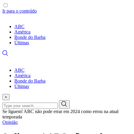
Ir para o conteúdo
ABC
América
Bonde do Barba
Últimas
ABC
América
Bonde do Barba
Últimas
×
Se liguem! ABC não pode errar em 2024 como errou na atual
temporada
Opinião