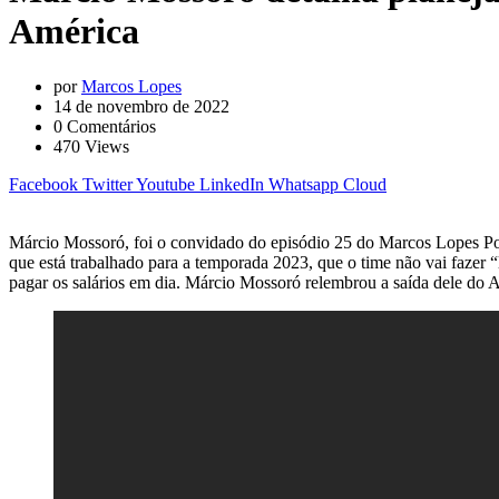
América
por
Marcos Lopes
14 de novembro de 2022
0
Comentários
470
Views
Facebook
Twitter
Youtube
LinkedIn
Whatsapp
Cloud
Márcio Mossoró, foi o convidado do episódio 25 do Marcos Lopes Podca
que está trabalhado para a temporada 2023, que o time não vai fazer
pagar os salários em dia. Márcio Mossoró relembrou a saída dele do 