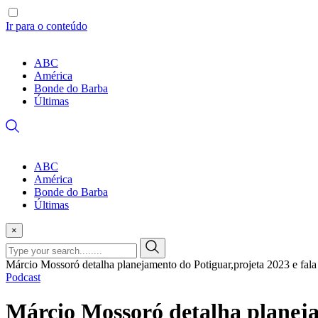
Ir para o conteúdo
ABC
América
Bonde do Barba
Últimas
ABC
América
Bonde do Barba
Últimas
×
Márcio Mossoró detalha planejamento do Potiguar,projeta 2023 e fal
Podcast
Márcio Mossoró detalha planejam