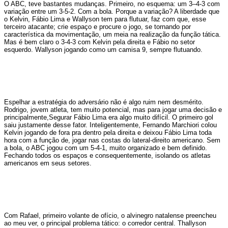
O ABC, teve bastantes mudanças. Primeiro, no esquema: um 3–4-3 com
variação entre um 3-5-2. Com a bola. Porque a variação? A liberdade que
o Kelvin, Fábio Lima e Wallyson tem para flutuar, faz com que, esse
terceiro atacante; crie espaço e procure o jogo, se tornando por
característica da movimentação, um meia na realização da função tática.
Mas é bem claro o 3-4-3 com Kelvin pela direita e Fábio no setor
esquerdo. Wallyson jogando como um camisa 9, sempre flutuando.
Espelhar a estratégia do adversário não é algo ruim nem desmérito.
Rodrigo, jovem atleta, tem muito potencial, mas para jogar uma decisão e
principalmente,Segurar Fábio Lima era algo muito difícil. O primeiro gol
saiu justamente desse fator. Inteligentemente, Fernando Marchiori colou
Kelvin jogando de fora pra dentro pela direita e deixou Fábio Lima toda
hora com a função de, jogar nas costas do lateral-direito americano. Sem
a bola, o ABC jogou com um 5-4-1, muito organizado e bem definido.
Fechando todos os espaços e consequentemente, isolando os atletas
americanos em seus setores.
Com Rafael, primeiro volante de ofício, o alvinegro natalense preencheu
ao meu ver, o principal problema tático: o corredor central. Thallyson