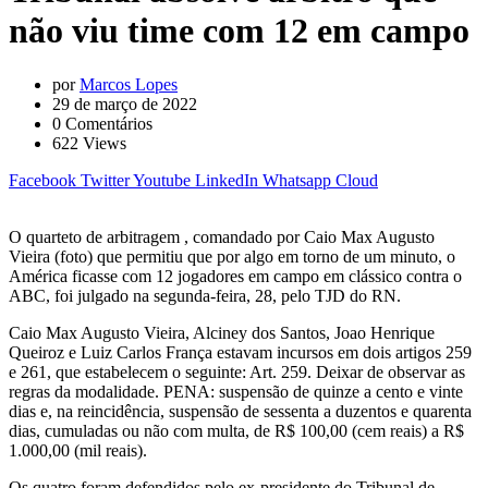
não viu time com 12 em campo
por
Marcos Lopes
29 de março de 2022
0
Comentários
622
Views
Facebook
Twitter
Youtube
LinkedIn
Whatsapp
Cloud
O quarteto de arbitragem , comandado por Caio Max Augusto
Vieira (foto) que permitiu que por algo em torno de um minuto, o
América ficasse com 12 jogadores em campo em clássico contra o
ABC, foi julgado na segunda-feira, 28, pelo TJD do RN.
Caio Max Augusto Vieira, Alciney dos Santos, Joao Henrique
Queiroz e Luiz Carlos França estavam incursos em dois artigos 259
e 261, que estabelecem o seguinte: Art. 259. Deixar de observar as
regras da modalidade. PENA: suspensão de quinze a cento e vinte
dias e, na reincidência, suspensão de sessenta a duzentos e quarenta
dias, cumuladas ou não com multa, de R$ 100,00 (cem reais) a R$
1.000,00 (mil reais).
Os quatro foram defendidos pelo ex-presidente do Tribunal de