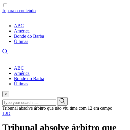
Ir para o conteúdo
ABC
América
Bonde do Barba
Últimas
ABC
América
Bonde do Barba
Últimas
×
Tribunal absolve árbitro que não viu time com 12 em campo
TJD
Tribunal absolve árbitro que