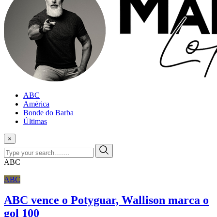
ABC
América
Bonde do Barba
Últimas
×
ABC
ABC
ABC vence o Potyguar, Wallison marca o
gol 100