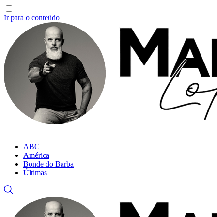
Ir para o conteúdo
ABC
América
Bonde do Barba
Últimas