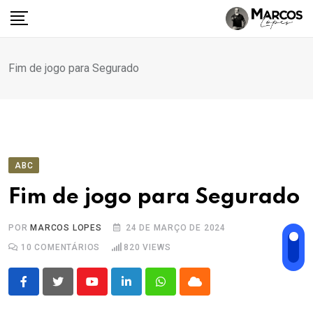
Ir
para
o
conteúdo
Fim de jogo para Segurado
ABC
Fim de jogo para Segurado
POR
MARCOS LOPES
24 DE MARÇO DE 2024
10
COMENTÁRIOS
820
VIEWS
Youtube
LinkedIn
Whatsapp
Cloud