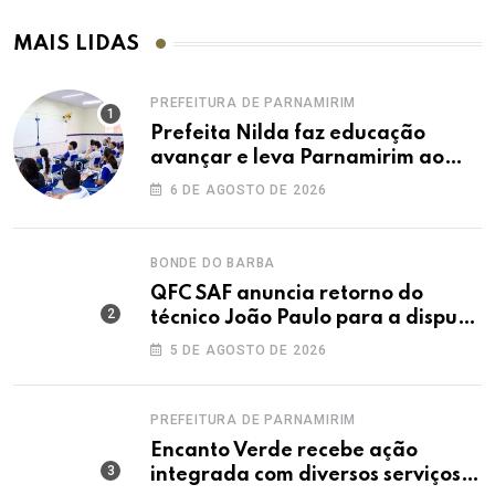
MAIS LIDAS
PREFEITURA DE PARNAMIRIM
Prefeita Nilda faz educação
avançar e leva Parnamirim ao
maior IDEB da história dos anos
6 DE AGOSTO DE 2026
iniciais
BONDE DO BARBA
QFC SAF anuncia retorno do
técnico João Paulo para a disputa
da elite do Campeonato Potiguar
5 DE AGOSTO DE 2026
PREFEITURA DE PARNAMIRIM
Encanto Verde recebe ação
integrada com diversos serviços