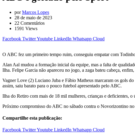
por
Marcos Lopes
28 de maio de 2023
22
Comentários
1591
Views
Facebook
Twitter
Youtube
LinkedIn
Whatsapp
Cloud
O ABC fez um primeiro tempo ruim, conseguiu empatar com Todinho qu
Alan Aal mudou a formação inicial da equipe, mas a falta de qualida
Ilha. Felipe Garcia não apareceu no jogo, a zaga bateu cabeça, enfi
Vagner Love (2) Luciano Juba e Fábio Matheus marcaram os gols do 
assim, saiu barato para o pouco futebol apresentado pelo ABC.
Ilha do Retiro com mais de 18 mil mulheres, crianças e deficientes, 
Próximo compromisso do ABC no sábado contra o Novorizontino no Fra
Compartilhe esta publicação:
Facebook
Twitter
Youtube
LinkedIn
Whatsapp
Cloud