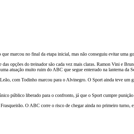
e marcou no final da etapa inicial, mas não conseguiu evitar uma go
de das opções do treinador são cada vez mais claras. Ramon Vini e Br
m, uma atuação muito ruim do ABC que segue enterrado na lanterna da S
Leão, com Todinho marcou para o Alvinegro. O Sport ainda teve um go
o único público liberado para o confronto, já que o Sport cumpre puniçã
squeirão. O ABC corre o risco de chegar ainda no primeiro turno, em