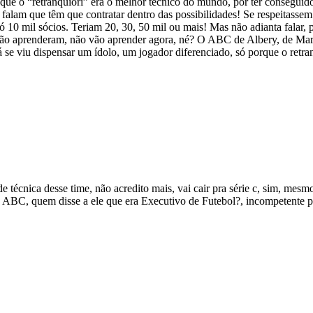
e o “retranquiori” era o melhor técnico do mundo, por ter conseguid
 falam que têm que contratar dentro das possibilidades! Se respeitassem
m só 10 mil sócios. Teriam 20, 30, 50 mil ou mais! Mas não adianta fala
não aprenderam, não vão aprender agora, né? O ABC de Albery, de Mar
e viu dispensar um ídolo, um jogador diferenciado, só porque o retranq
écnica desse time, não acredito mais, vai cair pra série c, sim, mesm
ABC, quem disse a ele que era Executivo de Futebol?, incompetente pa