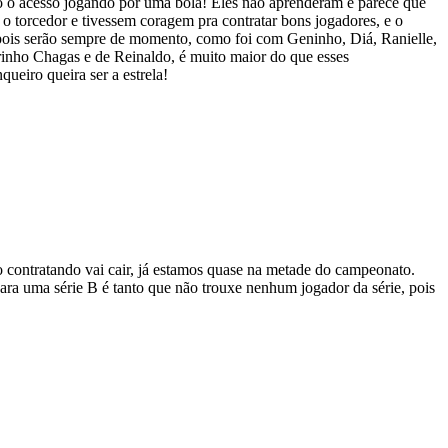
o o acesso jogando por uma bola! Eles não aprenderam e parece que
 o torcedor e tivessem coragem pra contratar bons jogadores, e o
r, pois serão sempre de momento, como foi com Geninho, Diá, Ranielle,
inho Chagas e de Reinaldo, é muito maior do que esses
ueiro queira ser a estrela!
o contratando vai cair, já estamos quase na metade do campeonato.
ra uma série B é tanto que não trouxe nenhum jogador da série, pois