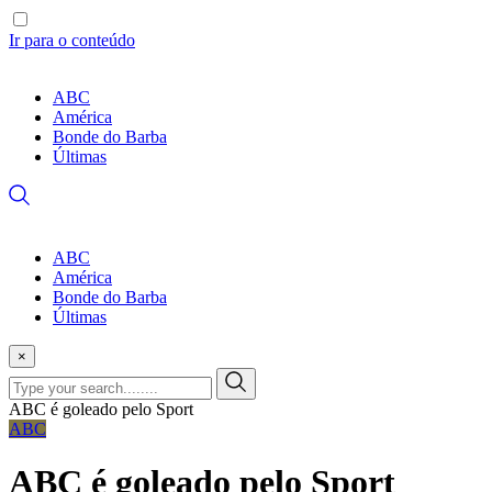
Ir para o conteúdo
ABC
América
Bonde do Barba
Últimas
ABC
América
Bonde do Barba
Últimas
×
ABC é goleado pelo Sport
ABC
ABC é goleado pelo Sport