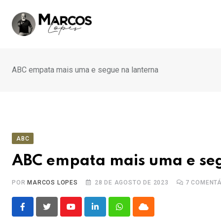
Ir
para
o
conteúdo
ABC empata mais uma e segue na lanterna
ABC
ABC empata mais uma e seg
POR
MARCOS LOPES
28 DE AGOSTO DE 2023
7
COMENTÁ
Youtube
LinkedIn
Whatsapp
Cloud