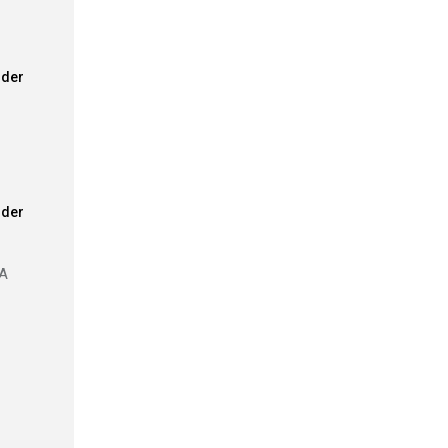
der
der
A