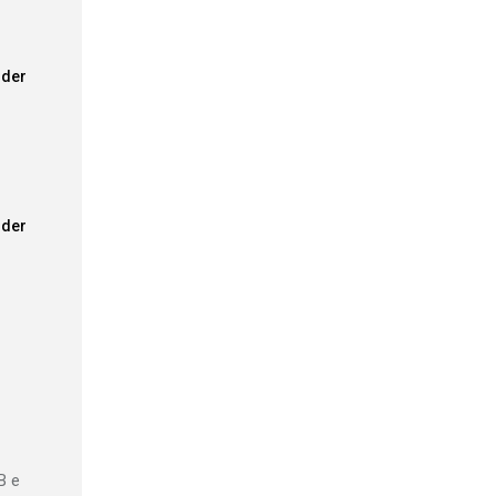
der
der
B e