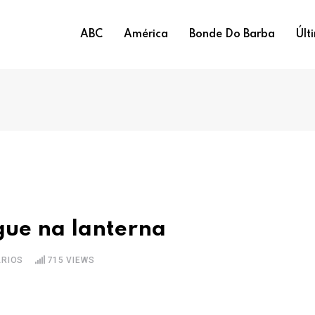
ABC
América
Bonde Do Barba
Últ
ue na lanterna
RIOS
715
VIEWS