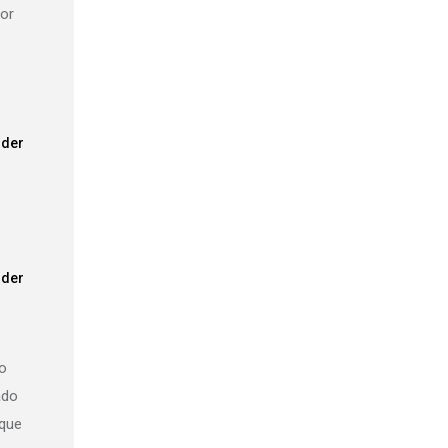
tor
der
der
ão
ado
 que