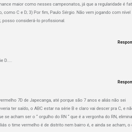
rmance maior como nesses campeonatos, já que a regularidade é fa
xo, como C e D; 3) Por fim, Paulo Sérgio. Não vem jogando com nível
r, posso considerá-lo profissional.
Respon
rie D……
Respon
ermelho 7D de Japecanga, até porque são 7 anos e aliás não sei
eria ter saído, o ABC estar na série B e claro vai descer pra C, e n
ue se acham ser o “ orgulho do RN “ que é a vergonha do RN, elimin
liás o time vermelho é de distrito nem bairro é, e ainda se acham, o