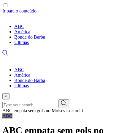
Ir para o conteúdo
ABC
América
Bonde do Barba
Últimas
ABC
América
Bonde do Barba
Últimas
×
ABC empata sem gols no Moisés Lucarelli
ABC
ABC empata sem gols no