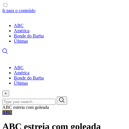
Ir para o conteúdo
ABC
América
Bonde do Barba
Últimas
ABC
América
Bonde do Barba
Últimas
×
ABC estreia com goleada
ABC
ABC estreia com goleada