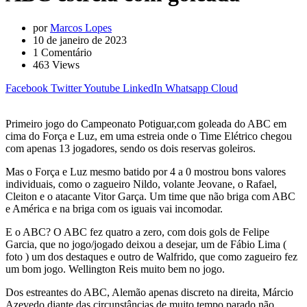
por
Marcos Lopes
10 de janeiro de 2023
1
Comentário
463
Views
Facebook
Twitter
Youtube
LinkedIn
Whatsapp
Cloud
Primeiro jogo do Campeonato Potiguar,com goleada do ABC em
cima do Força e Luz, em uma estreia onde o Time Elétrico chegou
com apenas 13 jogadores, sendo os dois reservas goleiros.
Mas o Força e Luz mesmo batido por 4 a 0 mostrou bons valores
individuais, como o zagueiro Nildo, volante Jeovane, o Rafael,
Cleiton e o atacante Vitor Garça. Um time que não briga com ABC
e América e na briga com os iguais vai incomodar.
E o ABC? O ABC fez quatro a zero, com dois gols de Felipe
Garcia, que no jogo/jogado deixou a desejar, um de Fábio Lima (
foto ) um dos destaques e outro de Walfrido, que como zagueiro fez
um bom jogo. Wellington Reis muito bem no jogo.
Dos estreantes do ABC, Alemão apenas discreto na direita, Márcio
Azevedo diante das circunstâncias de muito tempo parado não