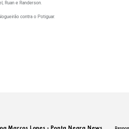
el, Ruan e Randerson.
gueirão contra o Potiguar.
log Marcos Lopes - Ponta Negra News
Respon