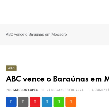
Ir
para
o
conteúdo
ABC vence o Baraúnas em Mossoró
ABC
ABC vence o Baraúnas em 
POR
MARCOS LOPES
24 DE JANEIRO DE 2024
4
COMENTÁ
Youtube
LinkedIn
Whatsapp
Cloud