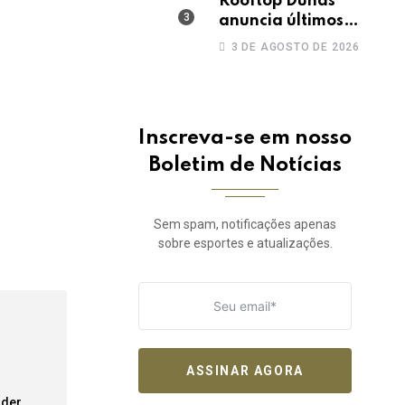
Rooftop Dunas
anuncia últimos
ingressos pro TBT do
3 DE AGOSTO DE 2026
Safadão com virada
de lote nesta terça
(04)
Inscreva-se em nosso
Boletim de Notícias
Sem spam, notificações apenas
sobre esportes e atualizações.
ASSINAR AGORA
der