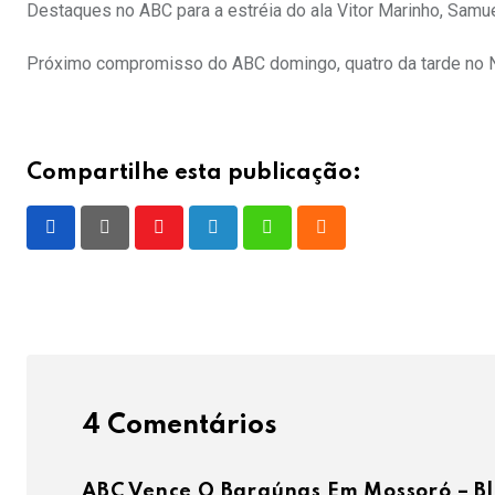
Destaques no ABC para a estréia do ala Vitor Marinho, Samu
Próximo compromisso do ABC domingo, quatro da tarde no No
Compartilhe esta publicação:
Youtube
LinkedIn
Whatsapp
Cloud
4 Comentários
ABC Vence O Baraúnas Em Mossoró – B