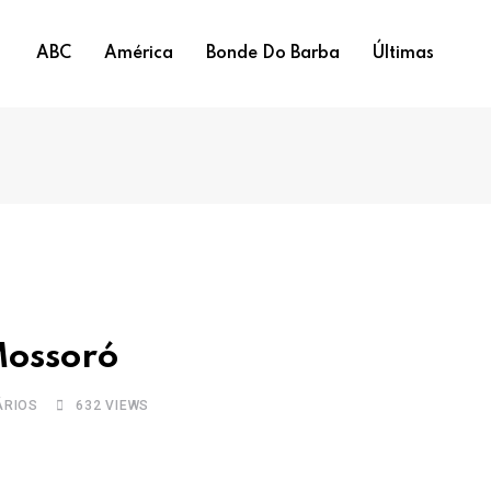
ABC
América
Bonde Do Barba
Últimas
Mossoró
RIOS
632
VIEWS