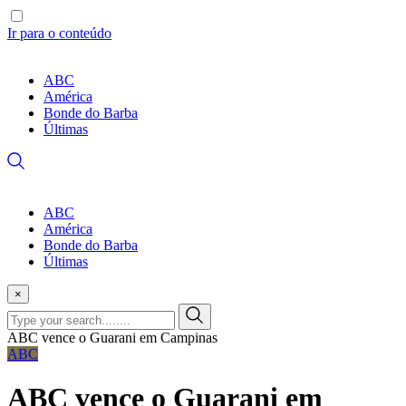
Ir para o conteúdo
ABC
América
Bonde do Barba
Últimas
ABC
América
Bonde do Barba
Últimas
×
ABC vence o Guarani em Campinas
ABC
ABC vence o Guarani em