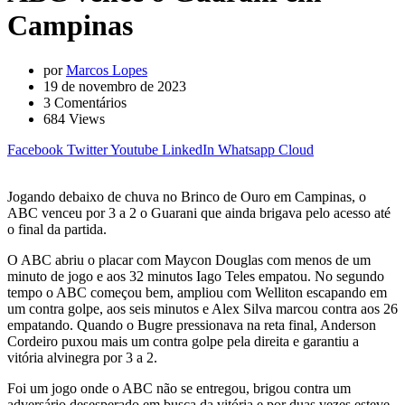
Campinas
por
Marcos Lopes
19 de novembro de 2023
3
Comentários
684
Views
Facebook
Twitter
Youtube
LinkedIn
Whatsapp
Cloud
Jogando debaixo de chuva no Brinco de Ouro em Campinas, o
ABC venceu por 3 a 2 o Guarani que ainda brigava pelo acesso até
o final da partida.
O ABC abriu o placar com Maycon Douglas com menos de um
minuto de jogo e aos 32 minutos Iago Teles empatou. No segundo
tempo o ABC começou bem, ampliou com Welliton escapando em
um contra golpe, aos seis minutos e Alex Silva marcou contra aos 26
empatando. Quando o Bugre pressionava na reta final, Anderson
Cordeiro puxou mais um contra golpe pela direita e garantiu a
vitória alvinegra por 3 a 2.
Foi um jogo onde o ABC não se entregou, brigou contra um
adversário desesperado em busca da vitória e por duas vezes esteve