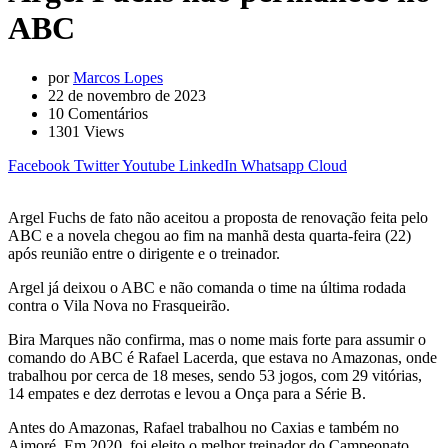
ABC
por
Marcos Lopes
22 de novembro de 2023
10
Comentários
1301
Views
Facebook
Twitter
Youtube
LinkedIn
Whatsapp
Cloud
Argel Fuchs de fato não aceitou a proposta de renovação feita pelo
ABC e a novela chegou ao fim na manhã desta quarta-feira (22)
após reunião entre o dirigente e o treinador.
Argel já deixou o ABC e não comanda o time na última rodada
contra o Vila Nova no Frasqueirão.
Bira Marques não confirma, mas o nome mais forte para assumir o
comando do ABC é Rafael Lacerda, que estava no Amazonas, onde
trabalhou por cerca de 18 meses, sendo 53 jogos, com 29 vitórias,
14 empates e dez derrotas e levou a Onça para a Série B.
Antes do Amazonas, Rafael trabalhou no Caxias e também no
Aimoré. Em 2020, foi eleito o melhor treinador do Campeonato