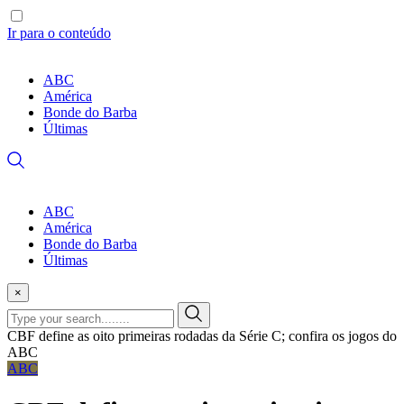
Ir para o conteúdo
ABC
América
Bonde do Barba
Últimas
ABC
América
Bonde do Barba
Últimas
×
CBF define as oito primeiras rodadas da Série C; confira os jogos do
ABC
ABC