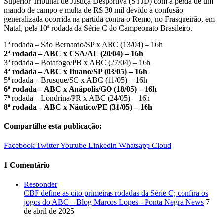
Superior Tribunal de Justiça Desportiva (STJD) com a perda de um
mando de campo e multa de R$ 30 mil devido à confusão
generalizada ocorrida na partida contra o Remo, no Frasqueirão, em
Natal, pela 10ª rodada da Série C do Campeonato Brasileiro.
1ª rodada – São Bernardo/SP x ABC (13/04) – 16h
2ª rodada – ABC x CSA/AL (20/04) – 16h
3ª rodada – Botafogo/PB x ABC (27/04) – 16h
4ª rodada – ABC x Ituano/SP (03/05) – 16h
5ª rodada – Brusque/SC x ABC (11/05) – 16h
6ª rodada – ABC x Anápolis/GO (18/05) – 16h
7ª rodada – Londrina/PR x ABC (24/05) – 16h
8ª rodada – ABC x Náutico/PE (31/05) – 16h
Compartilhe esta publicação:
Facebook
Twitter
Youtube
LinkedIn
Whatsapp
Cloud
1 Comentário
Responder
CBF define as oito primeiras rodadas da Série C; confira os
jogos do ABC – Blog Marcos Lopes - Ponta Negra News
7
de abril de 2025