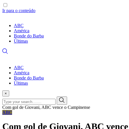
Ir para o conteúdo
ABC
América
Bonde do Barba
Últimas
ABC
América
Bonde do Barba
Últimas
×
Com gol de Giovani, ABC vence o Campinense
ABC
Com gol de Giovani, ABC venc