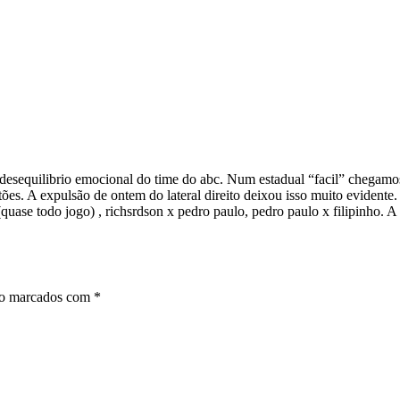
desequilibrio emocional do time do abc. Num estadual “facil” chegam
cartões. A expulsão de ontem do lateral direito deixou isso muito evid
(quase todo jogo) , richsrdson x pedro paulo, pedro paulo x filipinho.
ão marcados com
*