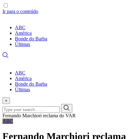
Ir para o conteúdo
ABC
América
Bonde do Barba
Últimas
ABC
América
Bonde do Barba
Últimas
×
Fernando Marchiori reclama do VAR
ABC
Fernando Marchiori reclama