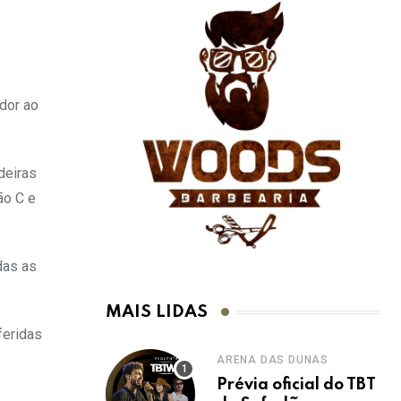
dor ao
deiras
ão C e
das as
MAIS LIDAS
feridas
ARENA DAS DUNAS
Prévia oficial do TBT