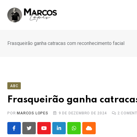
Ir
para
o
conteúdo
Frasqueirão ganha catracas com reconhecimento facial
ABC
Frasqueirão ganha catraca
POR
MARCOS LOPES
9 DE DEZEMBRO DE 2024
2
COMENT
Youtube
LinkedIn
Whatsapp
Cloud