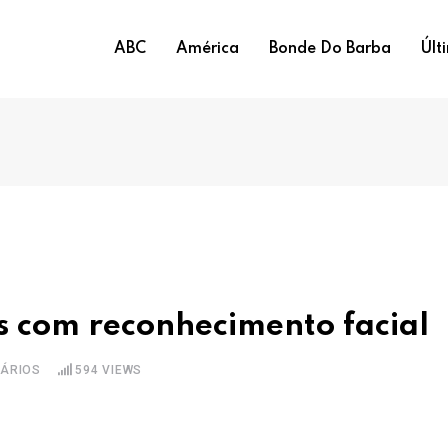
ABC
América
Bonde Do Barba
Últ
s com reconhecimento facial
ÁRIOS
594
VIEWS