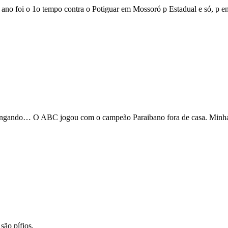
no foi o 1o tempo contra o Potiguar em Mossoró p Estadual e só, p enqu
mungando… O ABC jogou com o campeão Paraibano fora de casa. Minha 
são pífios.