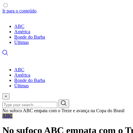
Ir para o conteúdo
ABC
América
Bonde do Barba
Últimas
ABC
América
Bonde do Barba
Últimas
×
No sufoco ABC empata com o Treze e avança na Copa do Brasil
ABC
No sufoco ABC empata com o Tr