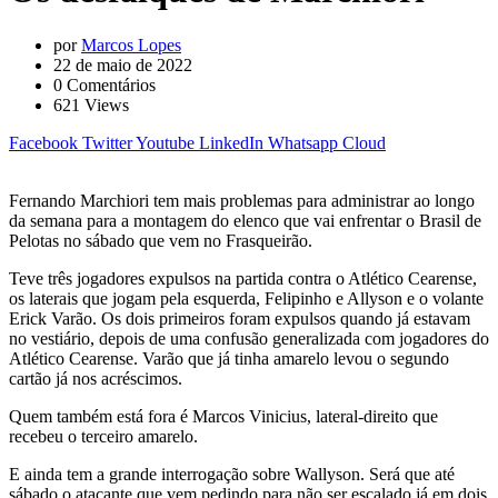
por
Marcos Lopes
22 de maio de 2022
0
Comentários
621
Views
Facebook
Twitter
Youtube
LinkedIn
Whatsapp
Cloud
Fernando Marchiori tem mais problemas para administrar ao longo
da semana para a montagem do elenco que vai enfrentar o Brasil de
Pelotas no sábado que vem no Frasqueirão.
Teve três jogadores expulsos na partida contra o Atlético Cearense,
os laterais que jogam pela esquerda, Felipinho e Allyson e o volante
Erick Varão. Os dois primeiros foram expulsos quando já estavam
no vestiário, depois de uma confusão generalizada com jogadores do
Atlético Cearense. Varão que já tinha amarelo levou o segundo
cartão já nos acréscimos.
Quem também está fora é Marcos Vinicius, lateral-direito que
recebeu o terceiro amarelo.
E ainda tem a grande interrogação sobre Wallyson. Será que até
sábado o atacante que vem pedindo para não ser escalado já em dois