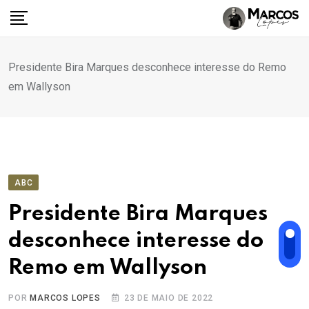
Ir
para
o
conteúdo
Presidente Bira Marques desconhece interesse do Remo
em Wallyson
ABC
Presidente Bira Marques
desconhece interesse do
Remo em Wallyson
POR
MARCOS LOPES
23 DE MAIO DE 2022