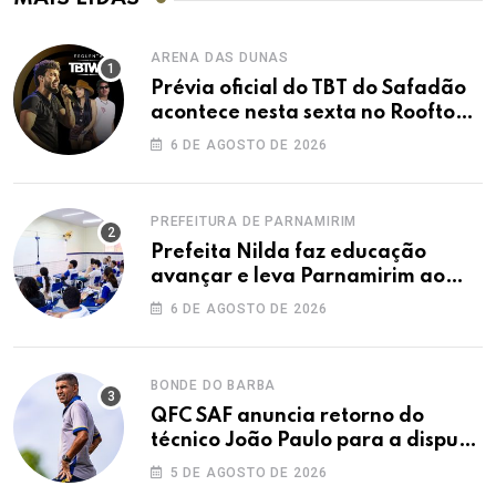
ARENA DAS DUNAS
Prévia oficial do TBT do Safadão
acontece nesta sexta no Rooftop
Dunas
6 DE AGOSTO DE 2026
PREFEITURA DE PARNAMIRIM
Prefeita Nilda faz educação
avançar e leva Parnamirim ao
maior IDEB da história dos anos
6 DE AGOSTO DE 2026
iniciais
BONDE DO BARBA
QFC SAF anuncia retorno do
técnico João Paulo para a disputa
da elite do Campeonato Potiguar
5 DE AGOSTO DE 2026