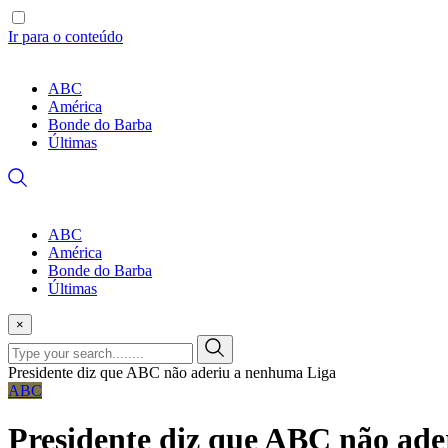
Ir para o conteúdo
ABC
América
Bonde do Barba
Últimas
ABC
América
Bonde do Barba
Últimas
×
Presidente diz que ABC não aderiu a nenhuma Liga
ABC
Presidente diz que ABC não ad