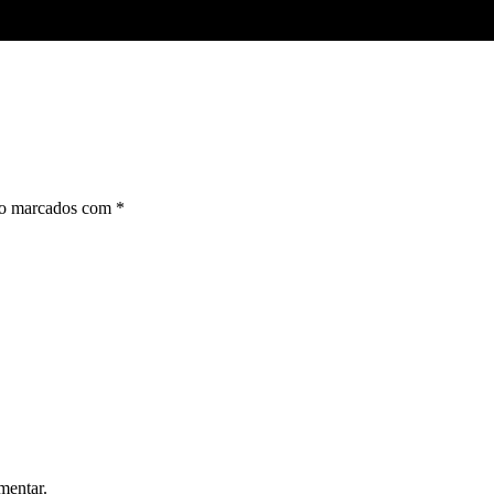
ão marcados com
*
mentar.