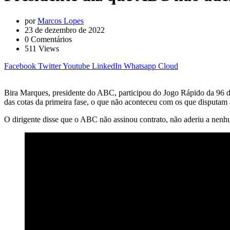
por
Marcos Lopes
23 de dezembro de 2022
0
Comentários
511
Views
Facebook
Twitter
Youtube
LinkedIn
Whatsapp
Cloud
Bira Marques, presidente do ABC, participou do Jogo Rápido da 96 da
das cotas da primeira fase, o que não aconteceu com os que disputam 
O dirigente disse que o ABC não assinou contrato, não aderiu a nenhu