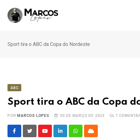
Ir
para
o
conteúdo
Sport tira o ABC da Copa do Nordeste
ABC
Sport tira o ABC da Copa d
POR
MARCOS LOPES
30 DE MARÇO DE 2023
7
COMENTÁR
Youtube
LinkedIn
Whatsapp
Cloud