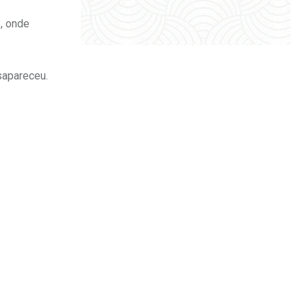
B, onde
sapareceu.