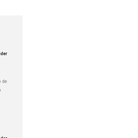
der
e de
o