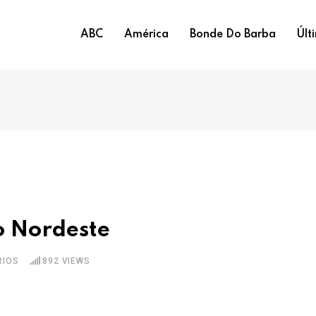
ABC
América
Bonde Do Barba
Últ
o Nordeste
IOS
892
VIEWS