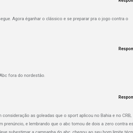
Respon
gue. Agora éganhar o clássico e se preparar pra o jogo contra o
Respon
a Abc fora do nordestâo.
Respon
 consideração as goleadas que o sport aplicou no Bahia e no CRB,
bom prenúncio, e lembrando que o abc tomou de dois a zero contra e
eve subestimar a campanha do abc, chegou ao seu bom limite técn