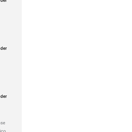
der
der
der
sse
ico.