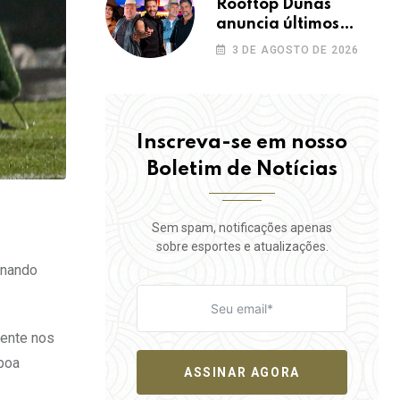
Rooftop Dunas
anuncia últimos
ingressos pro TBT do
3 DE AGOSTO DE 2026
Safadão com virada
de lote nesta terça
(04)
Inscreva-se em nosso
Boletim de Notícias
Sem spam, notificações apenas
sobre esportes e atualizações.
rnando
rente nos
 boa
ASSINAR AGORA