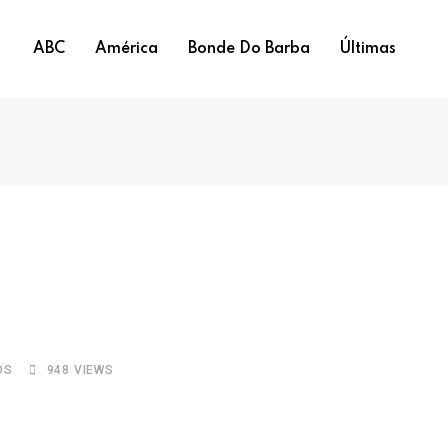
ABC
América
Bonde Do Barba
Últimas
OS
948
VIEWS