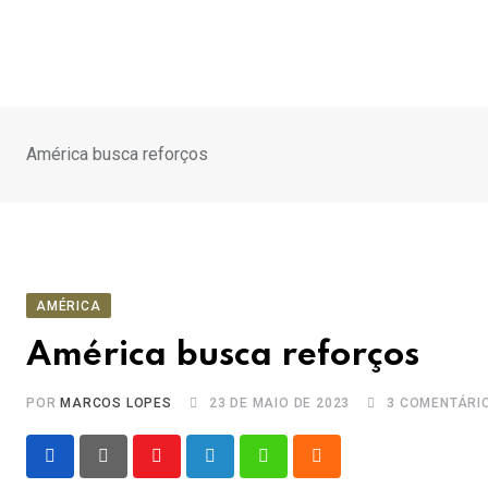
Ir
para
o
conteúdo
América busca reforços
AMÉRICA
América busca reforços
POR
MARCOS LOPES
23 DE MAIO DE 2023
3
COMENTÁRI
Youtube
LinkedIn
Whatsapp
Cloud