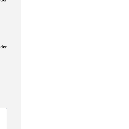
der
der