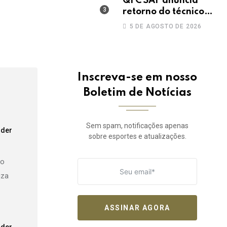
QFC SAF anuncia
retorno do técnico
João Paulo para a
5 DE AGOSTO DE 2026
disputa da elite do
Campeonato
Potiguar
Inscreva-se em nosso
Boletim de Notícias
Sem spam, notificações apenas
der
sobre esportes e atualizações.
ão
uza
ASSINAR AGORA