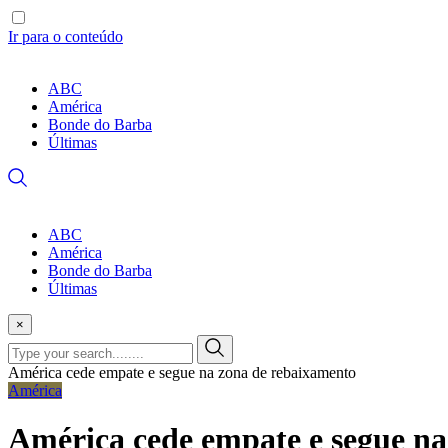
Ir para o conteúdo
ABC
América
Bonde do Barba
Últimas
ABC
América
Bonde do Barba
Últimas
×
América cede empate e segue na zona de rebaixamento
América
América cede empate e segue na