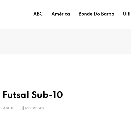
ABC
América
Bonde Do Barba
Últ
 Futsal Sub-10
TÁRIOS
421
VIEWS