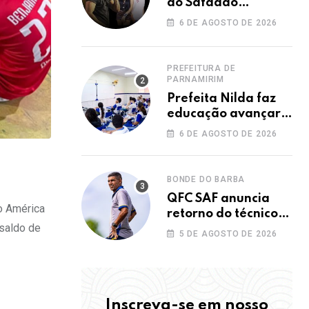
do Safadão
acontece nesta
6 DE AGOSTO DE 2026
sexta no Rooftop
Dunas
PREFEITURA DE
PARNAMIRIM
Prefeita Nilda faz
educação avançar e
leva Parnamirim ao
6 DE AGOSTO DE 2026
maior IDEB da
história dos anos
iniciais
BONDE DO BARBA
QFC SAF anuncia
o América
retorno do técnico
 saldo de
João Paulo para a
5 DE AGOSTO DE 2026
disputa da elite do
Campeonato
Potiguar
Inscreva-se em nosso