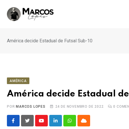
Ir
para
o
conteúdo
América decide Estadual de Futsal Sub-10
AMÉRICA
América decide Estadual de
POR
MARCOS LOPES
24 DE NOVEMBRO DE 2022
0
COMEN
Youtube
LinkedIn
Whatsapp
Cloud