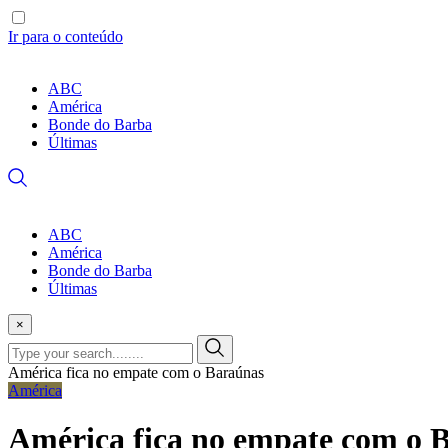
Ir para o conteúdo
ABC
América
Bonde do Barba
Últimas
ABC
América
Bonde do Barba
Últimas
×
América fica no empate com o Baraúnas
América
América fica no empate com o 